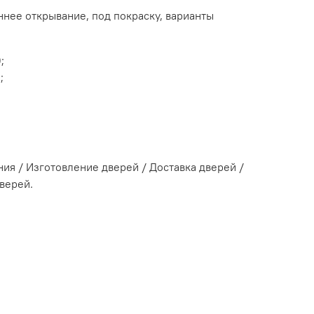
ннее открывание, под покраску, варианты
;
;
я / Изготовление дверей / Доставка дверей /
верей.