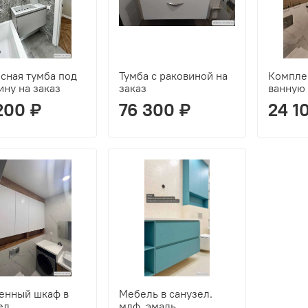
сная тумба под
Тумба с раковиной на
Компле
ину на заказ
заказ
ванную 
200 ₽
76 300 ₽
24 1
енный шкаф в
Мебель в санузел.
ел
мдф, эмаль