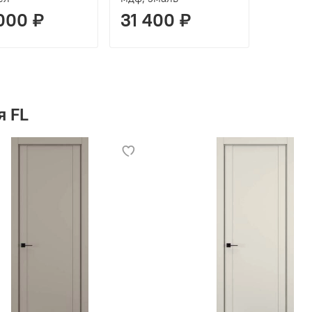
000 ₽
31 400 ₽
я FL