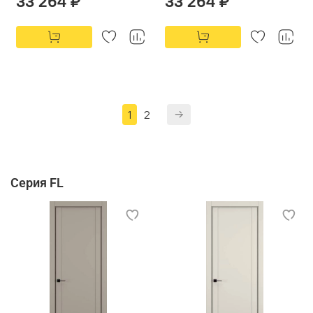
33 264 ₽
33 264 ₽
1
2
Серия FL