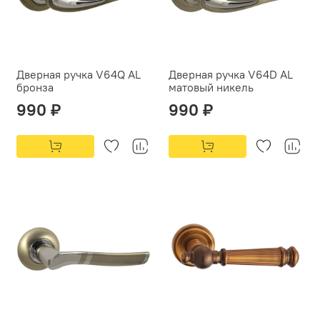
Дверная ручка V64Q AL
Дверная ручка V64D AL
бронза
матовый никель
990 ₽
990 ₽