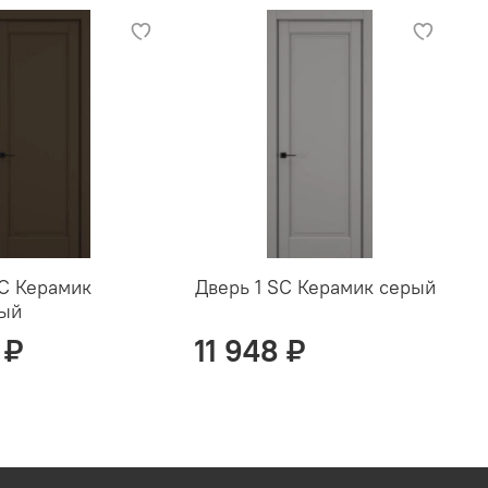
SC Керамик
Дверь 1 SC Керамик серый
Д
вый
с
 ₽
11 948 ₽