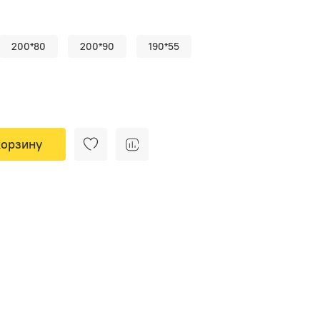
200*80
200*90
190*55
корзину