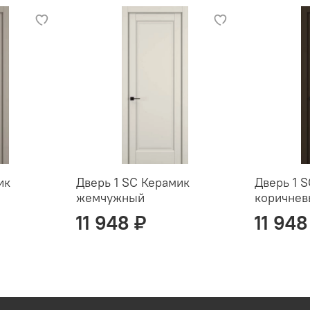
ик
Дверь 1 SC Керамик
Дверь 1 
жемчужный
коричне
11 948 ₽
11 948