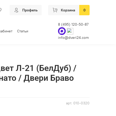
Профиль
Корзина
0
8 (495) 120-50-87
кабинет
Статьи
info@dveri24.com
вет Л-21 (БелДуб) /
нато / Двери Браво
арт.
010-0320