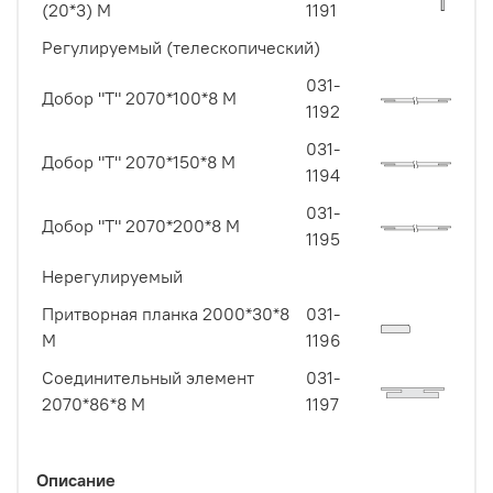
(20*3) М
1191
Регулируемый (телескопический)
031-
Добор "Т" 2070*100*8 M
1192
031-
Добор "Т" 2070*150*8 М
1194
031-
Добор "Т" 2070*200*8 М
1195
Нерегулируемый
Притворная планка 2000*30*8
031-
М
1196
Соединительный элемент
031-
2070*86*8 М
1197
Описание