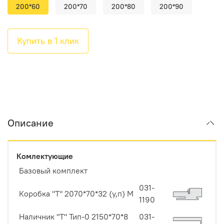
200*60
200*70
200*80
200*90
Купить в 1 клик
Описание
Комлектующие
Базовый комплект
031-
Коробка "Т" 2070*70*32 (у,п) М
1190
Наличник "Т" Тип-0 2150*70*8
031-