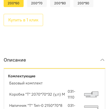
200*60
200*70
200*80
200*90
Купить в 1 клик
Описание
Комлектующие
Базовый комплект
031-
Коробка "Т" 2070*70*32 (у,п) М
1110
Наличник "Т" Тип-0 2150*70*8
031-