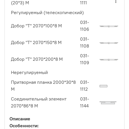
(20*3) М
1111
Регулируемый (телескопический)
031-
Добор "Т" 2070*100*8 M
1106
031-
Добор "Т" 2070*150*8 М
1108
031-
Добор "Т" 2070*200*8 М
1109
Нерегулируемый
Притворная планка 2000*30*8
031-
М
1112
Соединительный элемент
031-
2070*86*8 М
1144
Описание
Особенности: