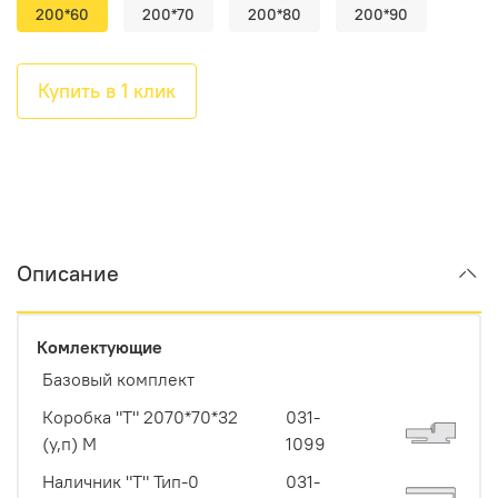
200*60
200*70
200*80
200*90
Купить в 1 клик
Описание
Комлектующие
Базовый комплект
Коробка "Т" 2070*70*32
031-
(у,п) М
1099
Наличник "Т" Тип-0
031-