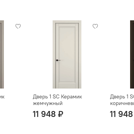
ик
Дверь 1 SC Керамик
Дверь 1 
жемчужный
коричне
11 948 ₽
11 948