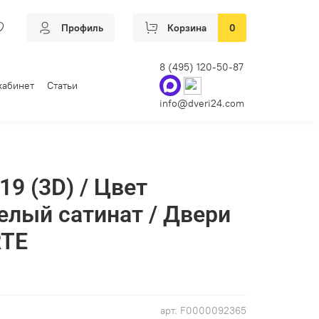
Профиль
Корзина
0
8 (495) 120-50-87
кабинет
Статьи
info@dveri24.com
9 (3D) / Цвет
белый сатинат / Двери
RTE
арт.
F0000092365