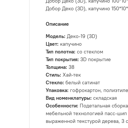
Добор Деко (3D), капучино 100*10
Добор Деко (3D), капучино 150*10
Описание
Модель:
Деко-19 (3D)
Цвет:
капучино
Тип полотна:
со стеклом
Тип покрытия:
3D покрытие
Толщина:
38
Стиль:
Хай-тек
Стекло:
белый сатинат
Упаковка:
гофрокартон, полиэтил
Вид номенклатуры:
складская
Особенности:
Подетальная сборка
мебельной технологией пасс-шип
выраженной текстурой дерева, 3 