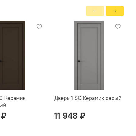
SC Керамик
Дверь 1 SC Керамик серый
Д
вый
с
 ₽
11 948 ₽