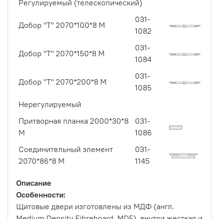
Регулируемый (телескопический)
031-
Добор "Т" 2070*100*8 М
1082
031-
Добор "Т" 2070*150*8 М
1084
031-
Добор "Т" 2070*200*8 М
1085
Нерегулируемый
Притворная планка 2000*30*8
031-
М
1086
Соединительный элемент
031-
2070*86*8 M
1145
Описание
Особенности:
Щитовые двери изготовлены из МДФ (англ.
Medium Density Fibreboard, MDF), внутри жесткая и