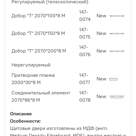
Регулируемый (телескопический)
147-
Добор "Т" 2070*100*8 М
New
0074
147-
Добор "Т" 2070*150*8 М
New
0075
147-
Добор "Т" 2070*200*8 М
New
0076
Нерегулируемый
Притворная планка
147-
New
2000*30*8 М
0077
Соединительный элемент
147-
New
2070*86*8 М
0078
Описание
Особенности:
Щитовые двери изготовлены из МДФ (англ.
Medium Density Fibreboard, MDF), внутри жесткая и