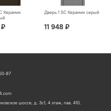
SC Керамик
Дверь 1 SC Керамик серый
Д
вый
с
 ₽
11 948 ₽
-50-87
4.com
овское шоссе, д. 3с1, 4 этаж, пав. 410.