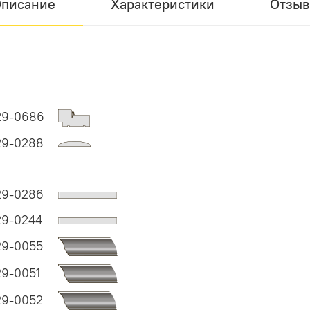
писание
Характеристики
Отзы
29-0686
29-0288
29-0286
29-0244
29-0055
29-0051
29-0052