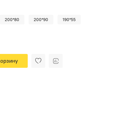
200*80
200*90
190*55
корзину