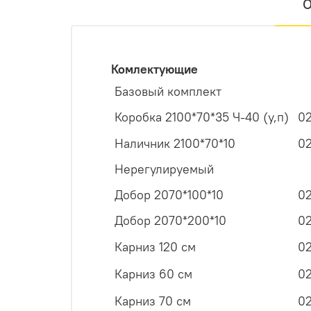
О
Комлектующие
Базовый комплект
Коробка 2100*70*35 Ч-40 (у,п)
0
Наличник 2100*70*10
0
Нерегулируемый
Добор 2070*100*10
0
Добор 2070*200*10
0
Карниз 120 см
0
Карниз 60 см
0
Карниз 70 см
0