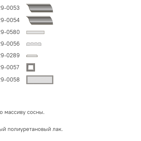
29-0053
29-0054
29-0580
29-0056
29-0289
29-0057
29-0058
о массиву сосны.
ый полиуретановый лак.