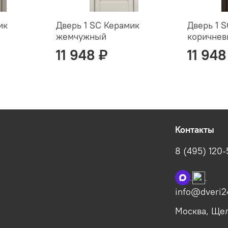
ик
Дверь 1 SC Керамик
Дверь 1 
жемчужный
коричне
11 948 ₽
11 948
Контакты
8 (495) 120
info@dveri2
Москва, Щелк