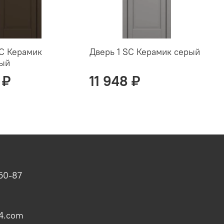
SC Керамик
Дверь 1 SC Керамик серый
Д
вый
с
 ₽
11 948 ₽
-50-87
4.com