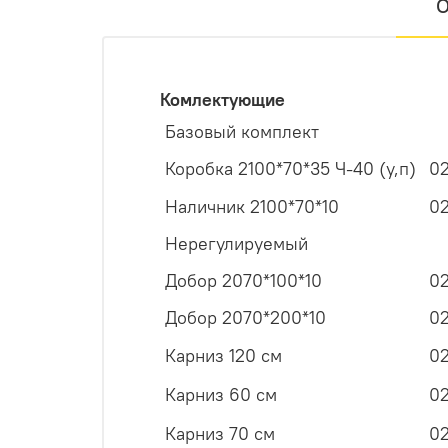
О
Комлектующие
Базовый комплект
Коробка 2100*70*35 Ч-40 (у,п)
0
Наличник 2100*70*10
0
Нерегулируемый
Добор 2070*100*10
0
Добор 2070*200*10
0
Карниз 120 см
0
Карниз 60 см
0
Карниз 70 см
0