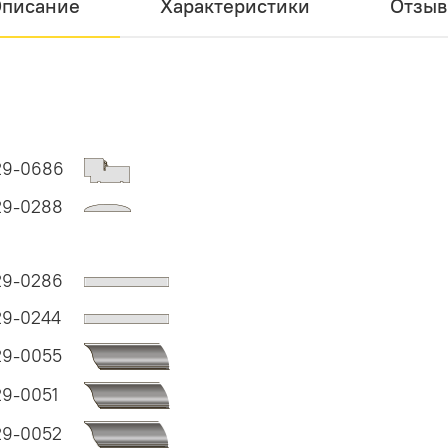
писание
Характеристики
Отзы
29-0686
29-0288
29-0286
29-0244
29-0055
29-0051
29-0052