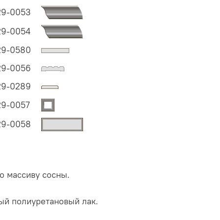
29-0053
29-0054
29-0580
29-0056
29-0289
29-0057
29-0058
о массиву сосны.
ый полиуретановый лак.