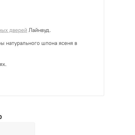
ных дверей
Лайнвуд.
ы натурального шпона ясеня в
ях.
р