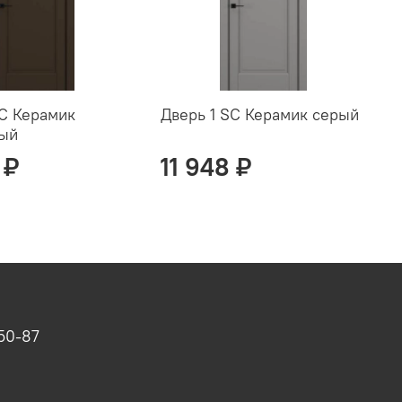
SC Керамик
Дверь 1 SC Керамик серый
Д
вый
с
 ₽
11 948 ₽
-50-87