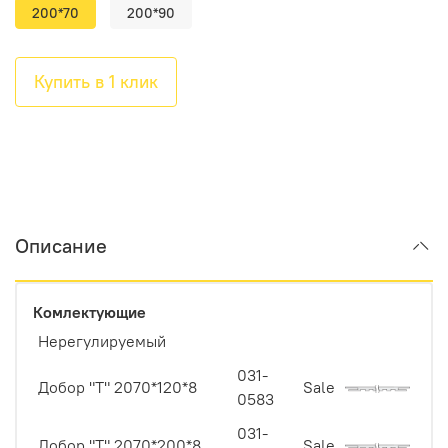
200*70
200*90
Купить в 1 клик
Описание
Комлектующие
Нерегулируемый
031-
Добор "Т" 2070*120*8
Sale
0583
031-
Добор "Т" 2070*200*8
Sale