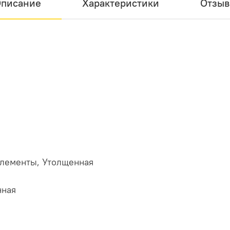
писание
Характеристики
Отзы
элементы, Утолщенная
нная