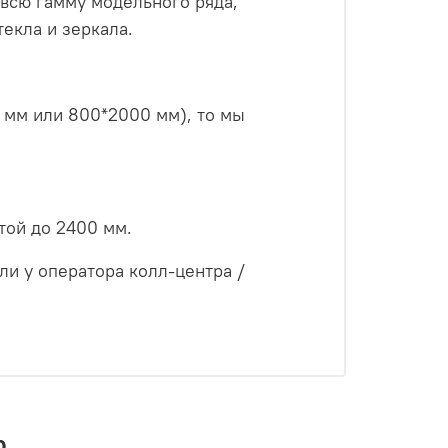
всю гамму модельного ряда,
екла и зеркала.
 мм или 800*2000 мм), то мы
той до 2400 мм.
ли у оператора колл-центра /
р