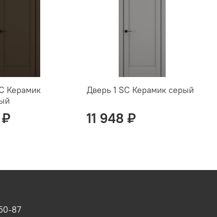
SC Керамик
Дверь 1 SC Керамик серый
Д
вый
с
 ₽
11 948 ₽
-50-87