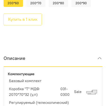
200*60
200*70
200*80
200*90
Купить в 1 клик
Описание
Комлектующие
Базовый комплект
Коробка "Т" МДФ
031-
Sale
2070*70*32 (у,п)
0300
Регулируемый (телескопический)