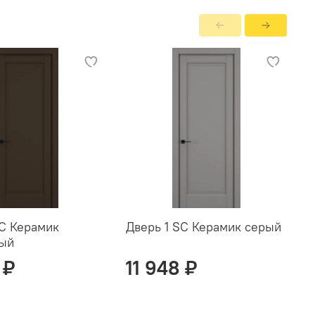
SC Керамик
Дверь 1 SC Керамик серый
Д
вый
с
 ₽
11 948 ₽