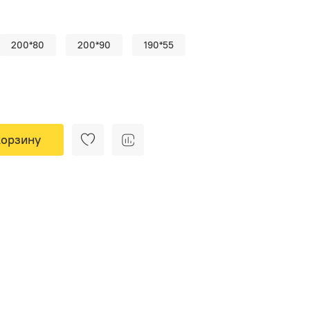
200*80
200*90
190*55
корзину