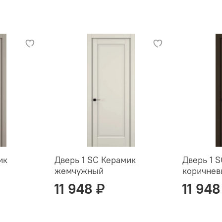
ик
Дверь 1 SC Керамик
Дверь 1 
жемчужный
коричне
11 948 ₽
11 948