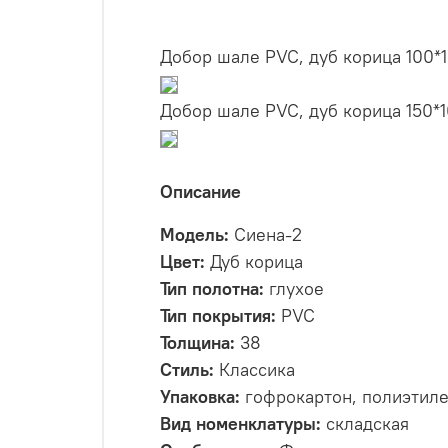
Добор шале PVC, дуб корица 100*1
Добор шале PVC, дуб корица 150*1
Описание
Модель:
Сиена-2
Цвет:
Дуб корица
Тип полотна:
глухое
Тип покрытия:
PVC
Толщина:
38
Стиль:
Классика
Упаковка:
гофрокартон, полиэтил
Вид номенклатуры:
складская