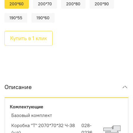
200*60
200*70
200*80
200*90
190*55
190*60
Купить в 1 клик
Описание
Комлектующие
Базовый комплект
Коробка "Т" 2070*70*32 Ч-38
028-
(у,п)
0236