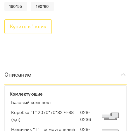
190*55
190*60
Купить в 1 клик
Описание
Комлектующие
Базовый комплект
Коробка "Т" 2070*70*32 Ч-38
028-
(у,п)
0236
Наличник "Т" Прямоугольный
028-