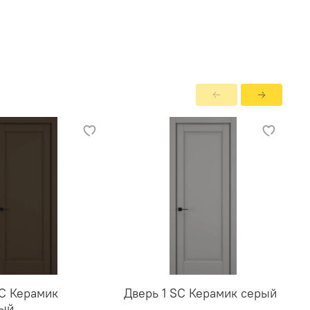
SC Керамик
Дверь 1 SC Керамик серый
Д
вый
с