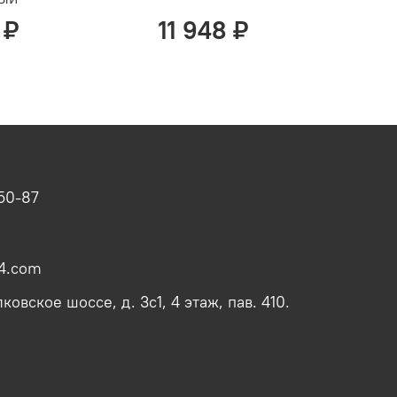
 ₽
11 948 ₽
-50-87
4.com
овское шоссе, д. 3с1, 4 этаж, пав. 410.