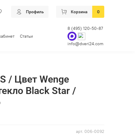
Профиль
Корзина
0
8 (495) 120-50-87
кабинет
Статьи
info@dveri24.com
S / Цвет Wenge
текло Black Star /
о
арт.
006-0092