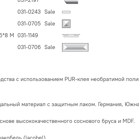
031-0243
Sale
031-0705
Sale
6*8 M
031-1149
031-0706
Sale
дства с использованием PUR-клея необратимой поли
альный материал с защитным лаком. Германия, Южна
нове высококачественного соснового бруса и MDF.
акобель (lacobel).