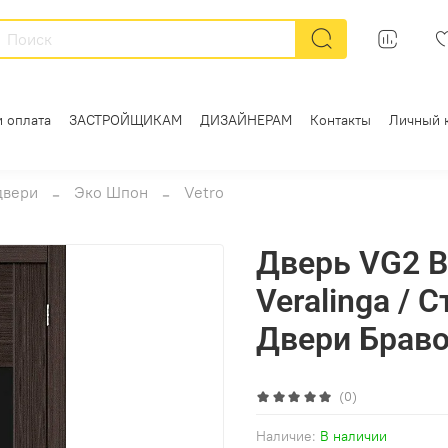
и оплата
ЗАСТРОЙЩИКАМ
ДИЗАЙНЕРАМ
Контакты
Личный 
двери
Эко Шпон
Vetro
Дверь VG2 B
Veralinga / С
Двери Брав
(0)
Наличие:
В наличии