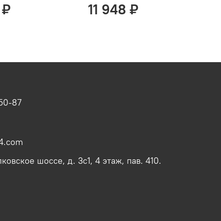
 ₽
11 948 ₽
-50-87
4.com
овское шоссе, д. 3с1, 4 этаж, пав. 410.