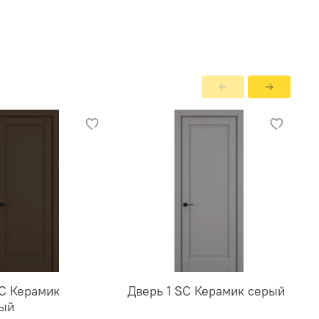
SC Керамик
Дверь 1 SC Керамик серый
Д
вый
с